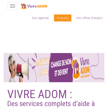
Toggle navigation
Nos agences
Postulez
Nos offres d'emploi
Aller
au
contenu
principal
VIVRE ADOM :
Des services complets d'aide à